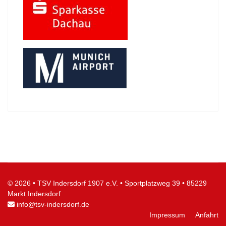
© 2026
•
TSV Indersdorf 1907 e.V.
•
Sportplatzweg 39
•
85229
Markt Indersdorf
info@tsv-indersdorf.de
Impressum
Anfahrt