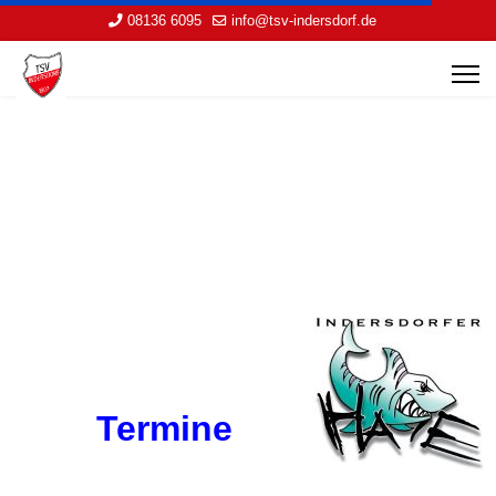
08136 6095
info@tsv-indersdorf.de
Termine