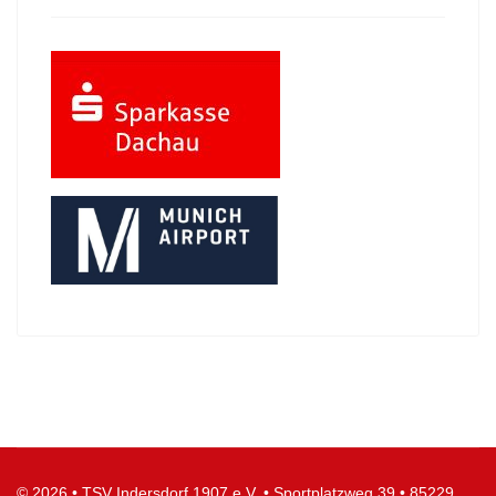
© 2026
•
TSV Indersdorf 1907 e.V.
•
Sportplatzweg 39
•
85229