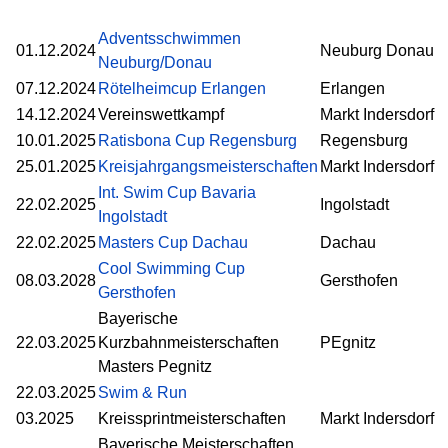
Adventsschwimmen
01.12.2024
Neuburg Donau
Neuburg/Donau
07.12.2024
Rötelheimcup Erlangen
Erlangen
14.12.2024
Vereinswettkampf
Markt Indersdorf
10.01.2025
Ratisbona Cup Regensburg
Regensburg
25.01.2025
Kreisjahrgangsmeisterschaften
Markt Indersdorf
Int. Swim Cup Bavaria
22.02.2025
Ingolstadt
Ingolstadt
22.02.2025
Masters Cup Dachau
Dachau
Cool Swimming Cup
08.03.2028
Gersthofen
Gersthofen
Bayerische
22.03.2025
Kurzbahnmeisterschaften
PEgnitz
Masters Pegnitz
22.03.2025
Swim & Run
03.2025
Kreissprintmeisterschaften
Markt Indersdorf
Bayerische Meisterschaften