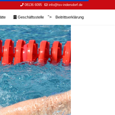
08136 6095
info@tsv-indersdorf.de
ätte
Geschäftsstelle
">
Beitrittserklärung