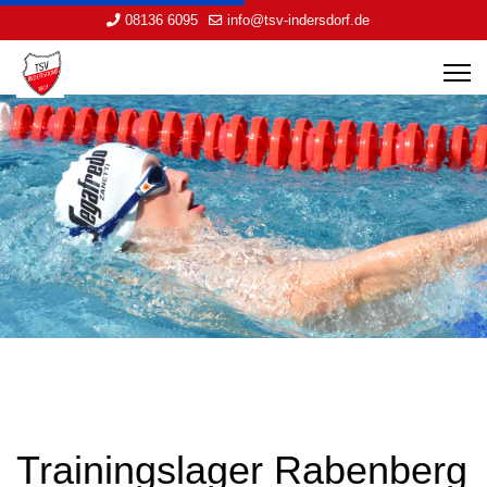
08136 6095
info@tsv-indersdorf.de
Trainingslager Rabenberg